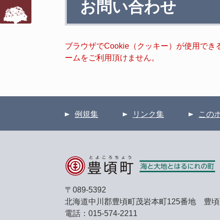
お問い合わせ
文
ブラウザでCookie（クッキー）が使用で
ームをご利用頂けません。
例規集
リンク集
この
〒089-5392
北海道中川郡豊頃町茂岩本町125番地 豊
電話：015-574-2211