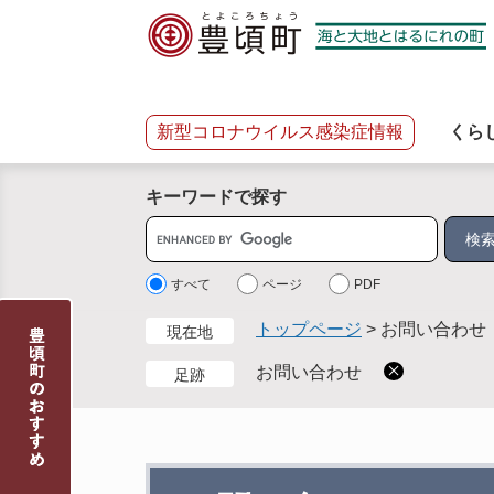
ペ
メ
ー
ニ
ジ
ュ
の
ー
先
を
新型コロナウイルス感染症情報
くら
頭
飛
で
ば
キーワードで探す
す
し
。
て
サ
本
イ
文
ト
すべて
ページ
PDF
へ
内
トップページ
>
お問い合わせ
現在地
検
索
お問い合わせ
足跡
本