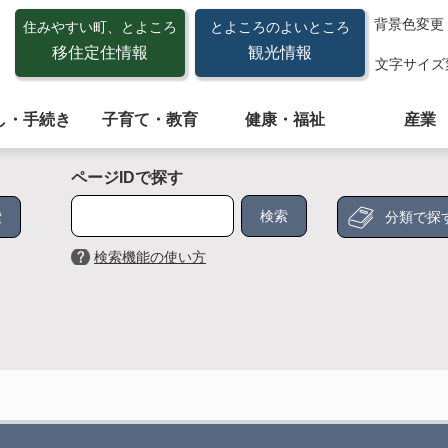
背景色変更
住みやすい町、とよころ
とよころのよいところ
移住定住情報
観光情報
文字サイズ
し・手続き
子育て・教育
健康・福祉
産業
ページIDで探す
分類で探
検索機能の使い方