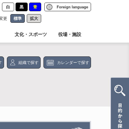
白
黒
青
Foreign language
変更
標準
拡大
文化・スポーツ
役場・施設
す
組織で探す
カレンダーで探す