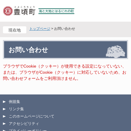
ペ
メ
ー
ニ
ジ
ュ
の
ー
先
を
トップページ
>
お問い合わせ
現在地
頭
飛
で
ば
本
す
し
お問い合わせ
文
。
て
本
文
ブラウザでCookie（クッキー）が使用できる設定になっていない、
へ
または、ブラウザがCookie（クッキー）に対応していないため、お
問い合わせフォームをご利用頂けません。
例規集
リンク集
このホームページについて
アクセシビリティ
プライバシーポリシー