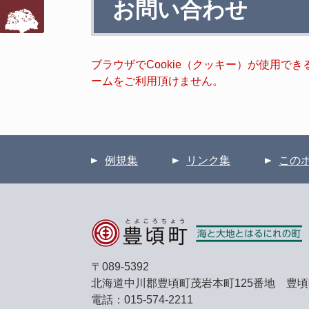
お問い合わせ
文
ブラウザでCookie（クッキー）が使用で
ームをご利用頂けません。
例規集
リンク集
この
〒089-5392
北海道中川郡豊頃町茂岩本町125番地 豊
電話：015-574-2211