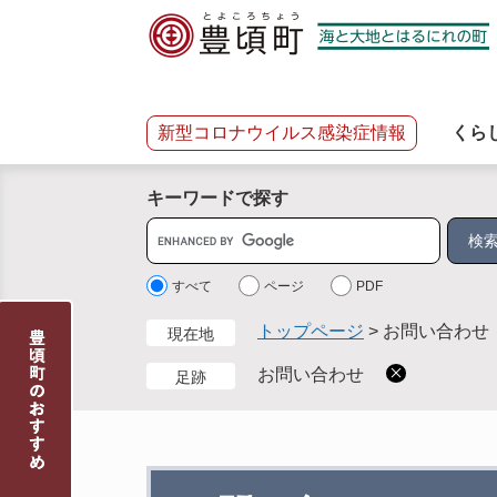
ペ
メ
ー
ニ
ジ
ュ
の
ー
先
を
新型コロナウイルス感染症情報
くら
頭
飛
で
ば
キーワードで探す
す
し
。
て
サ
本
イ
文
ト
すべて
ページ
PDF
へ
内
トップページ
>
お問い合わせ
現在地
検
索
お問い合わせ
足跡
本