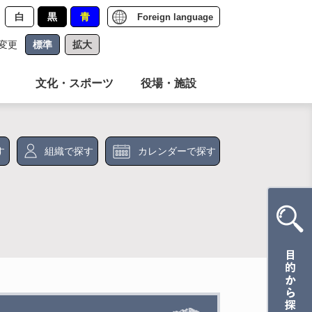
白
黒
青
Foreign language
変更
標準
拡大
文化・スポーツ
役場・施設
す
組織で探す
カレンダーで探す