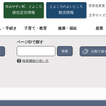
背景色変更
住みやすい町、とよころ
とよころのよいところ
移住定住情報
観光情報
文字サイズ
し・手続き
子育て・教育
健康・福祉
産業
ページIDで探す
分類で探
検索機能の使い方