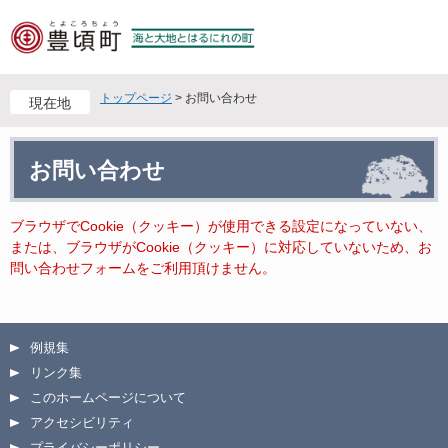
ペ
メ
ー
ニ
ジ
ュ
の
ー
先
を
トップページ
>
お問い合わせ
現在地
頭
飛
で
ば
本
す
し
お問い合わせ
文
。
て
本
文
ブラウザでCookie（クッキー）が使用できる設定になっていない、
へ
または、ブラウザがCookie（クッキー）に対応していないため、お
問い合わせフォームをご利用頂けません。
例規集
リンク集
このホームページについて
アクセシビリティ
プライバシーポリシー