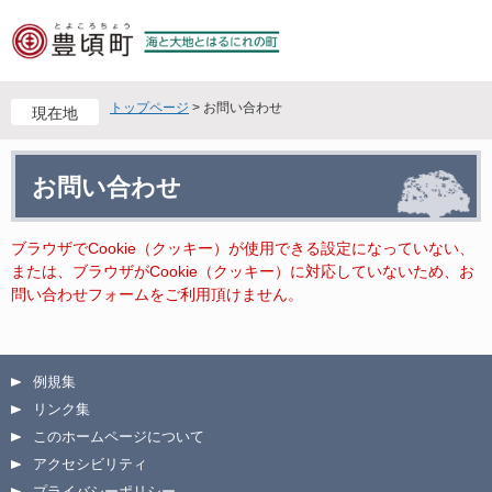
ペ
メ
ー
ニ
ジ
ュ
の
ー
先
を
トップページ
>
お問い合わせ
現在地
頭
飛
で
ば
本
す
し
お問い合わせ
文
。
て
本
文
ブラウザでCookie（クッキー）が使用できる設定になっていない、
へ
または、ブラウザがCookie（クッキー）に対応していないため、お
問い合わせフォームをご利用頂けません。
例規集
リンク集
このホームページについて
アクセシビリティ
プライバシーポリシー