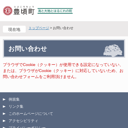
ペ
メ
ー
ニ
ジ
ュ
の
ー
先
を
トップページ
>
お問い合わせ
現在地
頭
飛
で
ば
本
す
し
お問い合わせ
文
。
て
本
文
ブラウザでCookie（クッキー）が使用できる設定になっていない、
へ
または、ブラウザがCookie（クッキー）に対応していないため、お
問い合わせフォームをご利用頂けません。
例規集
リンク集
このホームページについて
アクセシビリティ
プライバシーポリシー