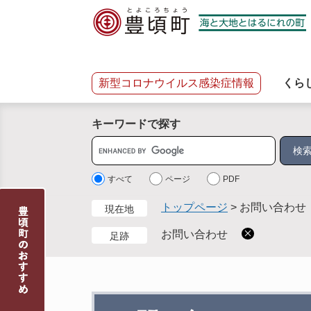
ペ
メ
ー
ニ
ジ
ュ
の
ー
先
を
新型コロナウイルス感染症情報
くら
頭
飛
で
ば
キーワードで探す
す
し
。
て
サ
本
イ
文
ト
すべて
ページ
PDF
へ
内
トップページ
>
お問い合わせ
現在地
検
索
お問い合わせ
足跡
本