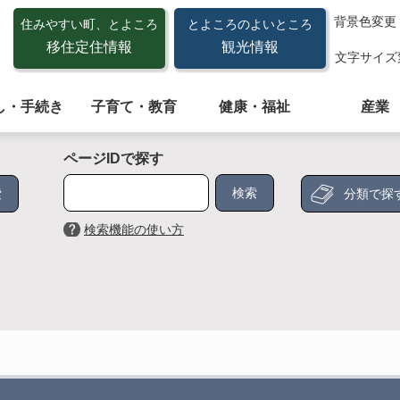
背景色変更
住みやすい町、とよころ
とよころのよいところ
移住定住情報
観光情報
文字サイズ
し・手続き
子育て・教育
健康・福祉
産業
ページIDで探す
分類で探
検索機能の使い方