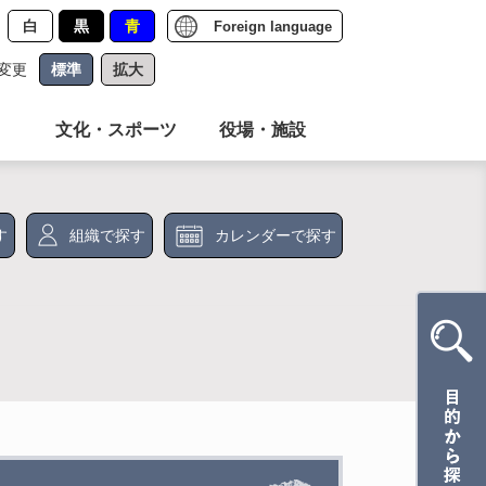
白
黒
青
Foreign language
変更
標準
拡大
文化・スポーツ
役場・施設
す
組織で探す
カレンダーで探す