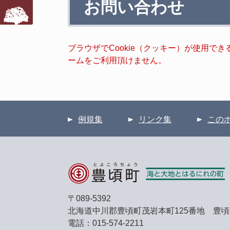
お問い合わせ
文
ブラウザでCookie（クッキー）が使用で
ームをご利用頂けません。
例規集
リンク集
この
〒089-5392
北海道中川郡豊頃町茂岩本町125番地 豊
電話：015-574-2211