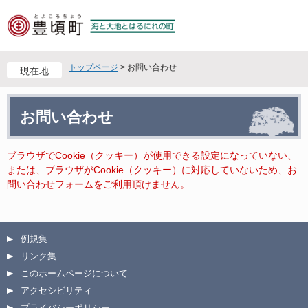
ペ
メ
ー
ニ
ジ
ュ
の
ー
先
を
トップページ
>
お問い合わせ
現在地
頭
飛
で
ば
本
す
し
お問い合わせ
文
。
て
本
文
ブラウザでCookie（クッキー）が使用できる設定になっていない、
へ
または、ブラウザがCookie（クッキー）に対応していないため、お
問い合わせフォームをご利用頂けません。
例規集
リンク集
このホームページについて
アクセシビリティ
プライバシーポリシー