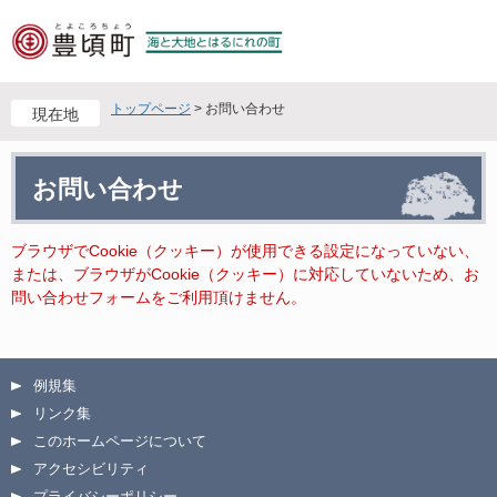
ペ
メ
ー
ニ
ジ
ュ
の
ー
先
を
トップページ
>
お問い合わせ
現在地
頭
飛
で
ば
本
す
し
お問い合わせ
文
。
て
本
文
ブラウザでCookie（クッキー）が使用できる設定になっていない、
へ
または、ブラウザがCookie（クッキー）に対応していないため、お
問い合わせフォームをご利用頂けません。
例規集
リンク集
このホームページについて
アクセシビリティ
プライバシーポリシー