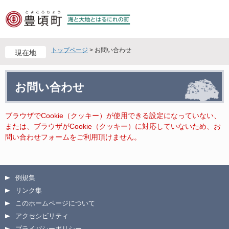
ペ
メ
ー
ニ
ジ
ュ
の
ー
先
を
トップページ
>
お問い合わせ
現在地
頭
飛
で
ば
本
す
し
お問い合わせ
文
。
て
本
文
ブラウザでCookie（クッキー）が使用できる設定になっていない、
へ
または、ブラウザがCookie（クッキー）に対応していないため、お
問い合わせフォームをご利用頂けません。
例規集
リンク集
このホームページについて
アクセシビリティ
プライバシーポリシー