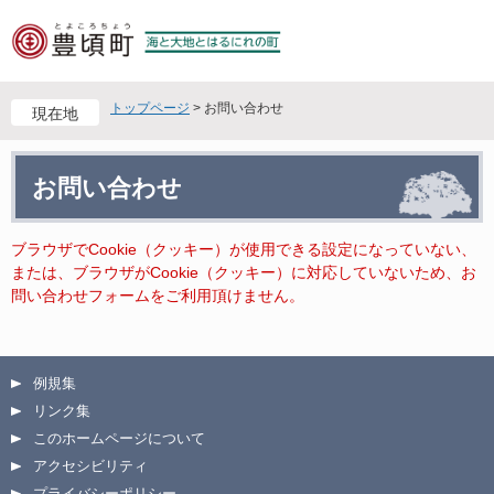
ペ
メ
ー
ニ
ジ
ュ
の
ー
先
を
トップページ
>
お問い合わせ
現在地
頭
飛
で
ば
本
す
し
お問い合わせ
文
。
て
本
文
ブラウザでCookie（クッキー）が使用できる設定になっていない、
へ
または、ブラウザがCookie（クッキー）に対応していないため、お
問い合わせフォームをご利用頂けません。
例規集
リンク集
このホームページについて
アクセシビリティ
プライバシーポリシー