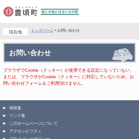
ペ
メ
ー
ニ
ジ
ュ
の
ー
先
を
トップページ
>
お問い合わせ
現在地
頭
飛
で
ば
本
す
し
お問い合わせ
文
。
て
本
文
ブラウザでCookie（クッキー）が使用できる設定になっていない、
へ
または、ブラウザがCookie（クッキー）に対応していないため、お
問い合わせフォームをご利用頂けません。
例規集
リンク集
このホームページについて
アクセシビリティ
プライバシーポリシー