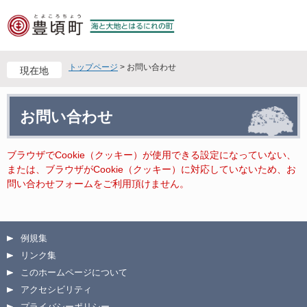
ペ
メ
ー
ニ
ジ
ュ
の
ー
先
を
トップページ
>
お問い合わせ
現在地
頭
飛
で
ば
本
す
し
お問い合わせ
文
。
て
本
文
ブラウザでCookie（クッキー）が使用できる設定になっていない、
へ
または、ブラウザがCookie（クッキー）に対応していないため、お
問い合わせフォームをご利用頂けません。
例規集
リンク集
このホームページについて
アクセシビリティ
プライバシーポリシー