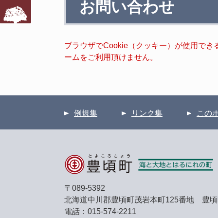
お問い合わせ
文
ブラウザでCookie（クッキー）が使用で
ームをご利用頂けません。
例規集
リンク集
この
〒089-5392
北海道中川郡豊頃町茂岩本町125番地 豊
電話：015-574-2211