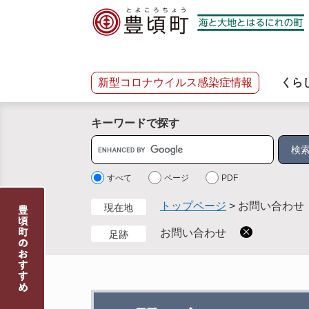
ペ
メ
ー
ニ
ジ
ュ
の
ー
先
を
新型コロナウイルス感染症情報
くら
頭
飛
で
ば
キーワードで探す
す
し
。
て
サ
本
イ
文
ト
すべて
ページ
PDF
へ
内
トップページ
>
お問い合わせ
現在地
検
索
お問い合わせ
足跡
本