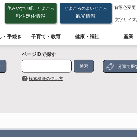
背景色変更
住みやすい町、とよころ
とよころのよいところ
移住定住情報
観光情報
文字サイズ
し・手続き
子育て・教育
健康・福祉
産業
ページIDで探す
分類で探
検索機能の使い方