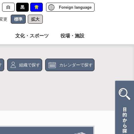
白
黒
青
Foreign language
変更
標準
拡大
文化・スポーツ
役場・施設
す
組織で探す
カレンダーで探す