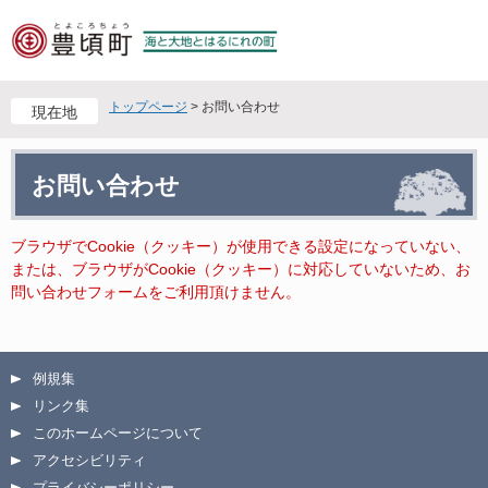
ペ
メ
ー
ニ
ジ
ュ
の
ー
先
を
トップページ
>
お問い合わせ
現在地
頭
飛
で
ば
本
す
し
お問い合わせ
文
。
て
本
文
ブラウザでCookie（クッキー）が使用できる設定になっていない、
へ
または、ブラウザがCookie（クッキー）に対応していないため、お
問い合わせフォームをご利用頂けません。
例規集
リンク集
このホームページについて
アクセシビリティ
プライバシーポリシー