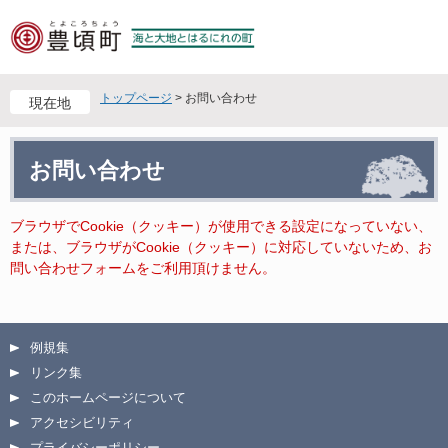
ペ
メ
ー
ニ
ジ
ュ
の
ー
先
を
トップページ
>
お問い合わせ
現在地
頭
飛
で
ば
本
す
し
お問い合わせ
文
。
て
本
文
ブラウザでCookie（クッキー）が使用できる設定になっていない、
へ
または、ブラウザがCookie（クッキー）に対応していないため、お
問い合わせフォームをご利用頂けません。
例規集
リンク集
このホームページについて
アクセシビリティ
プライバシーポリシー