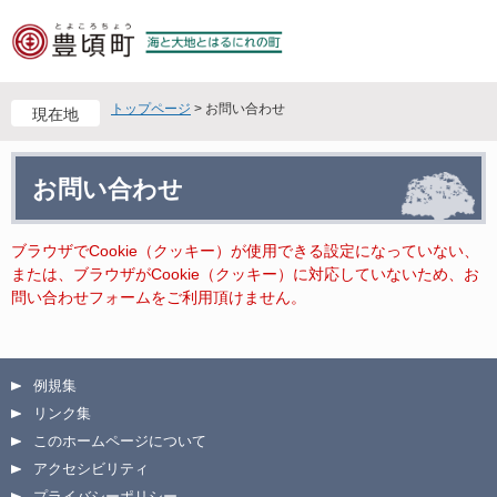
ペ
メ
ー
ニ
ジ
ュ
の
ー
先
を
トップページ
>
お問い合わせ
現在地
頭
飛
で
ば
本
す
し
お問い合わせ
文
。
て
本
文
ブラウザでCookie（クッキー）が使用できる設定になっていない、
へ
または、ブラウザがCookie（クッキー）に対応していないため、お
問い合わせフォームをご利用頂けません。
例規集
リンク集
このホームページについて
アクセシビリティ
プライバシーポリシー