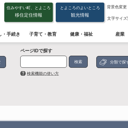
背景色変更
住みやすい町、とよころ
とよころのよいところ
移住定住情報
観光情報
文字サイズ
し・手続き
子育て・教育
健康・福祉
産業
ページIDで探す
分類で探
検索機能の使い方