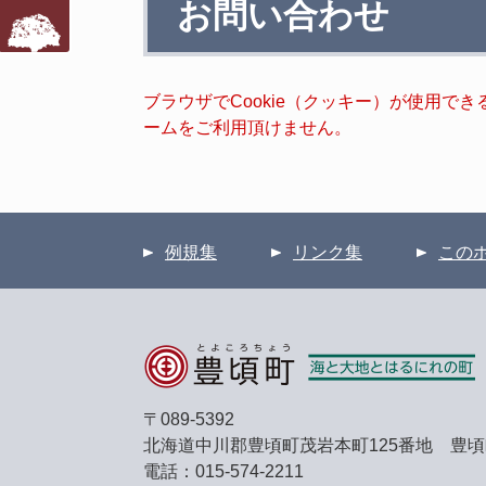
お問い合わせ
文
ブラウザでCookie（クッキー）が使用で
ームをご利用頂けません。
例規集
リンク集
この
〒089-5392
北海道中川郡豊頃町茂岩本町125番地 豊
電話：015-574-2211