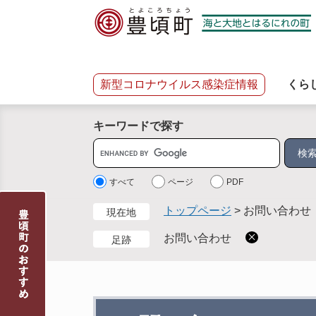
ペ
メ
ー
ニ
ジ
ュ
の
ー
先
を
新型コロナウイルス感染症情報
くら
頭
飛
で
ば
キーワードで探す
す
し
。
て
サ
本
イ
文
ト
すべて
ページ
PDF
へ
内
トップページ
>
お問い合わせ
現在地
検
索
お問い合わせ
足跡
本