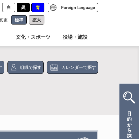
白
黒
青
Foreign language
変更
標準
拡大
文化・スポーツ
役場・施設
す
組織で探す
カレンダーで探す