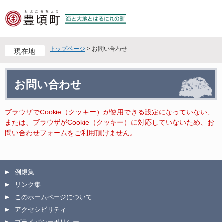
ペ
メ
ー
ニ
ジ
ュ
の
ー
先
を
トップページ
>
お問い合わせ
現在地
頭
飛
で
ば
本
す
し
お問い合わせ
文
。
て
本
文
ブラウザでCookie（クッキー）が使用できる設定になっていない、
へ
または、ブラウザがCookie（クッキー）に対応していないため、お
問い合わせフォームをご利用頂けません。
例規集
リンク集
このホームページについて
アクセシビリティ
プライバシーポリシー