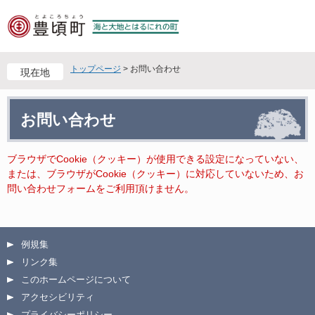
ペ
メ
ー
ニ
ジ
ュ
の
ー
先
を
トップページ
>
お問い合わせ
現在地
頭
飛
で
ば
本
す
し
お問い合わせ
文
。
て
本
文
ブラウザでCookie（クッキー）が使用できる設定になっていない、
へ
または、ブラウザがCookie（クッキー）に対応していないため、お
問い合わせフォームをご利用頂けません。
例規集
リンク集
このホームページについて
アクセシビリティ
プライバシーポリシー