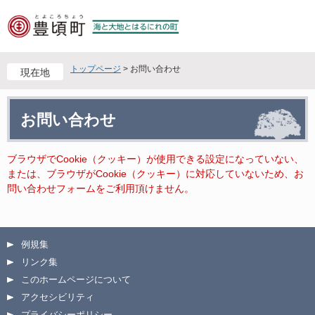
ペ
メ
ー
ニ
ジ
ュ
の
ー
先
を
トップページ
>
お問い合わせ
現在地
頭
飛
で
ば
本
す
し
お問い合わせ
文
。
て
本
文
ブラウザでCookie（クッキー）が使用できる設定になっていない、
へ
または、ブラウザがCookie（クッキー）に対応していないため、お
問い合わせフォームをご利用頂けません。
例規集
リンク集
このホームページについて
アクセシビリティ
プライバシーポリシー