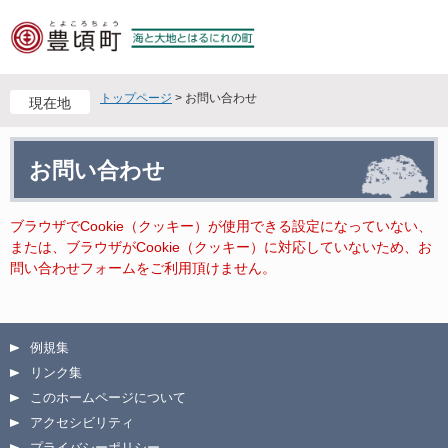
ペ
メ
ー
ニ
ジ
ュ
の
ー
先
を
トップページ
>
お問い合わせ
現在地
頭
飛
で
ば
本
す
し
お問い合わせ
文
。
て
本
文
ブラウザでCookie（クッキー）が使用できる設定になっていない、
へ
または、ブラウザがCookie（クッキー）に対応していないため、お
問い合わせフォームをご利用頂けません。
例規集
リンク集
このホームページについて
アクセシビリティ
プライバシーポリシー