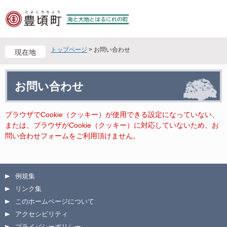
ペ
メ
ー
ニ
ジ
ュ
の
ー
先
を
トップページ
>
お問い合わせ
現在地
頭
飛
で
ば
本
す
し
お問い合わせ
文
。
て
本
文
ブラウザでCookie（クッキー）が使用できる設定になっていない、
へ
または、ブラウザがCookie（クッキー）に対応していないため、お
問い合わせフォームをご利用頂けません。
例規集
リンク集
このホームページについて
アクセシビリティ
プライバシーポリシー