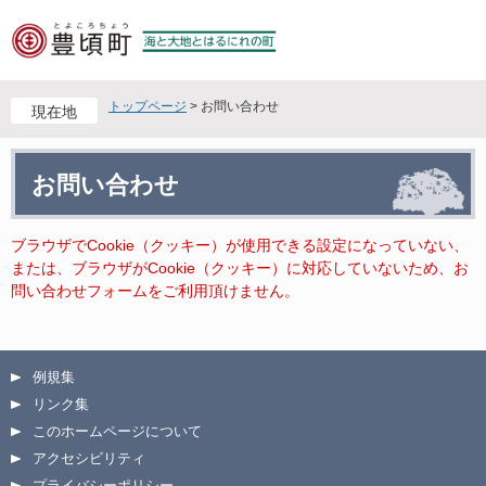
ペ
メ
ー
ニ
ジ
ュ
の
ー
先
を
トップページ
>
お問い合わせ
現在地
頭
飛
で
ば
本
す
し
お問い合わせ
文
。
て
本
文
ブラウザでCookie（クッキー）が使用できる設定になっていない、
へ
または、ブラウザがCookie（クッキー）に対応していないため、お
問い合わせフォームをご利用頂けません。
例規集
リンク集
このホームページについて
アクセシビリティ
プライバシーポリシー