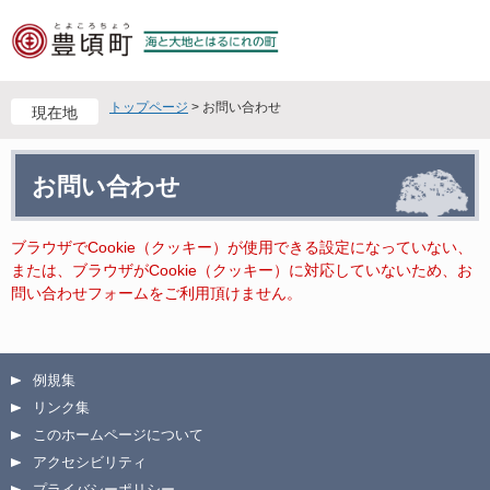
ペ
メ
ー
ニ
ジ
ュ
の
ー
先
を
トップページ
>
お問い合わせ
現在地
頭
飛
で
ば
本
す
し
お問い合わせ
文
。
て
本
文
ブラウザでCookie（クッキー）が使用できる設定になっていない、
へ
または、ブラウザがCookie（クッキー）に対応していないため、お
問い合わせフォームをご利用頂けません。
例規集
リンク集
このホームページについて
アクセシビリティ
プライバシーポリシー