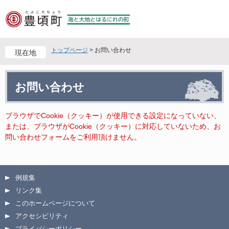
ペ
メ
ー
ニ
ジ
ュ
の
ー
先
を
トップページ
>
お問い合わせ
現在地
頭
飛
で
ば
本
す
し
お問い合わせ
文
。
て
本
文
ブラウザでCookie（クッキー）が使用できる設定になっていない、
へ
または、ブラウザがCookie（クッキー）に対応していないため、お
問い合わせフォームをご利用頂けません。
例規集
リンク集
このホームページについて
アクセシビリティ
プライバシーポリシー