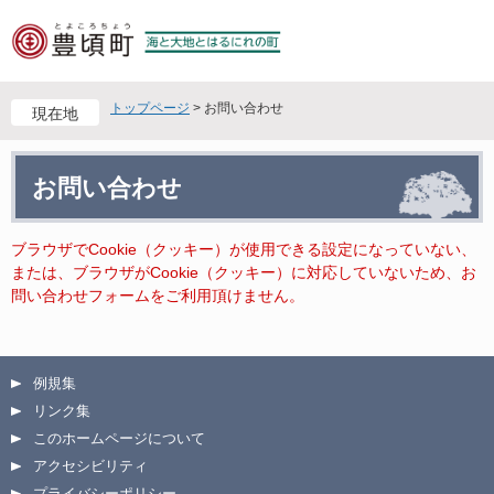
ペ
メ
ー
ニ
ジ
ュ
の
ー
先
を
トップページ
>
お問い合わせ
現在地
頭
飛
で
ば
本
す
し
お問い合わせ
文
。
て
本
文
ブラウザでCookie（クッキー）が使用できる設定になっていない、
へ
または、ブラウザがCookie（クッキー）に対応していないため、お
問い合わせフォームをご利用頂けません。
例規集
リンク集
このホームページについて
アクセシビリティ
プライバシーポリシー