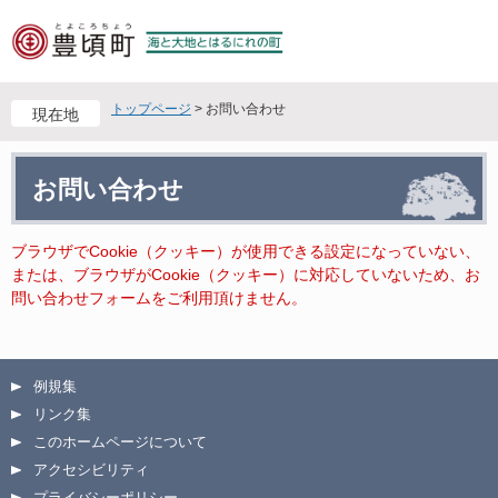
ペ
メ
ー
ニ
ジ
ュ
の
ー
先
を
トップページ
>
お問い合わせ
現在地
頭
飛
で
ば
本
す
し
お問い合わせ
文
。
て
本
文
ブラウザでCookie（クッキー）が使用できる設定になっていない、
へ
または、ブラウザがCookie（クッキー）に対応していないため、お
問い合わせフォームをご利用頂けません。
例規集
リンク集
このホームページについて
アクセシビリティ
プライバシーポリシー