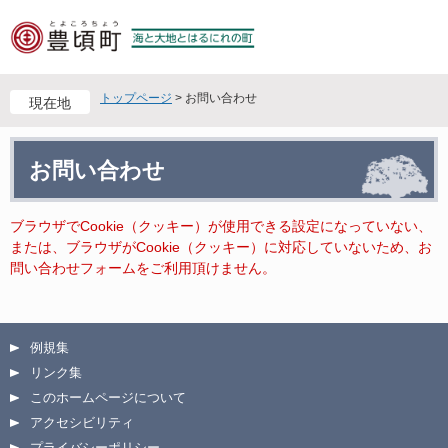
ペ
メ
ー
ニ
ジ
ュ
の
ー
先
を
トップページ
>
お問い合わせ
現在地
頭
飛
で
ば
本
す
し
お問い合わせ
文
。
て
本
文
ブラウザでCookie（クッキー）が使用できる設定になっていない、
へ
または、ブラウザがCookie（クッキー）に対応していないため、お
問い合わせフォームをご利用頂けません。
例規集
リンク集
このホームページについて
アクセシビリティ
プライバシーポリシー