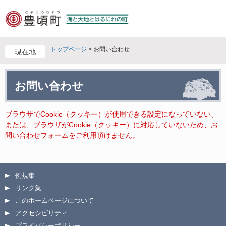
ペ
メ
ー
ニ
ジ
ュ
の
ー
先
を
トップページ
>
お問い合わせ
現在地
頭
飛
で
ば
本
す
し
お問い合わせ
文
。
て
本
文
ブラウザでCookie（クッキー）が使用できる設定になっていない、
へ
または、ブラウザがCookie（クッキー）に対応していないため、お
問い合わせフォームをご利用頂けません。
例規集
リンク集
このホームページについて
アクセシビリティ
プライバシーポリシー