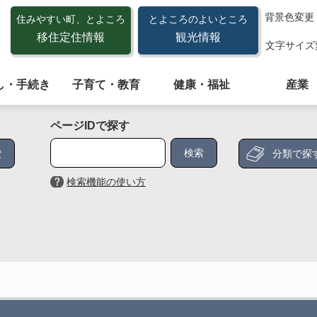
背景色変更
住みやすい町、とよころ
とよころのよいところ
移住定住情報
観光情報
文字サイズ
し・手続き
子育て・教育
健康・福祉
産業
ページIDで探す
分類で探
検索機能の使い方