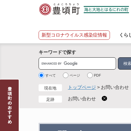
ペ
メ
ー
ニ
ジ
ュ
の
ー
先
を
新型コロナウイルス感染症情報
くら
頭
飛
で
ば
キーワードで探す
す
し
。
て
サ
本
イ
文
ト
すべて
ページ
PDF
へ
内
トップページ
>
お問い合わせ
現在地
検
索
お問い合わせ
足跡
本