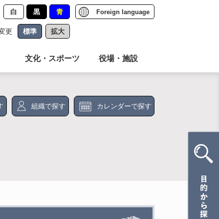
白
黒
青
Foreign language
変更
標準
拡大
文化・スポーツ
役場・施設
す
組織で探す
カレンダーで探す