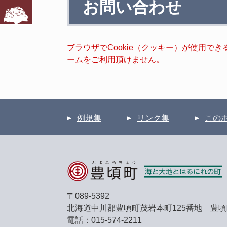
お問い合わせ
文
ブラウザでCookie（クッキー）が使用で
ームをご利用頂けません。
例規集
リンク集
この
〒089-5392
北海道中川郡豊頃町茂岩本町125番地 豊
電話：015-574-2211