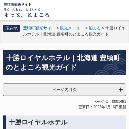
ペ
メ
ー
ニ
ジ
ュ
の
ー
先
を
豊頃町観光サイト
>
観光メニュー
>
泊まる
>
十勝ロイヤ
現在地
頭
飛
ルホテル｜北海道 豊頃町のとよころ観光ガイド
で
ば
す。
し
て
本
十勝ロイヤルホテル｜北海道 豊頃町
本
文
文
のとよころ観光ガイド
へ
ページ内目次
ページID：0001491
更新日：2023年1月16日更新
十勝ロイヤルホテル