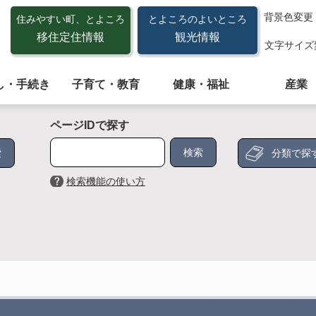
背景色変更
住みやすい町、とよころ
とよころのよいところ
移住定住情報
観光情報
文字サイズ
し・手続き
子育て・教育
健康・福祉
産業
ページIDで探す
分類で探
検索機能の使い方