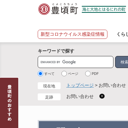
ペ
メ
ー
ニ
ジ
ュ
の
ー
先
を
新型コロナウイルス感染症情報
くら
頭
飛
で
ば
キーワードで探す
す
し
。
て
サ
本
イ
文
ト
すべて
ページ
PDF
へ
内
トップページ
>
お問い合わせ
現在地
検
索
お問い合わせ
足跡
本