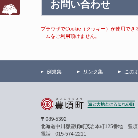
お問い合わせ
文
ブラウザでCookie（クッキー）が使用で
ームをご利用頂けません。
例規集
リンク集
この
〒089-5392
北海道中川郡豊頃町茂岩本町125番地 豊
電話：015-574-2211