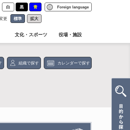
白
黒
青
Foreign language
変更
標準
拡大
文化・スポーツ
役場・施設
す
組織で探す
カレンダーで探す