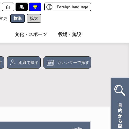
白
黒
青
Foreign language
変更
標準
拡大
文化・スポーツ
役場・施設
す
組織で探す
カレンダーで探す