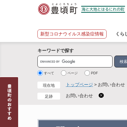
ペ
メ
ー
ニ
ジ
ュ
の
ー
先
を
新型コロナウイルス感染症情報
くら
頭
飛
で
ば
キーワードで探す
す
し
。
て
サ
本
イ
文
ト
すべて
ページ
PDF
へ
内
トップページ
>
お問い合わせ
現在地
検
索
お問い合わせ
足跡
本