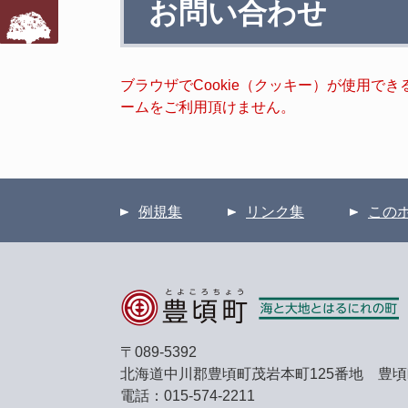
お問い合わせ
文
ブラウザでCookie（クッキー）が使用で
ームをご利用頂けません。
例規集
リンク集
この
〒089-5392
北海道中川郡豊頃町茂岩本町125番地 豊
電話：015-574-2211