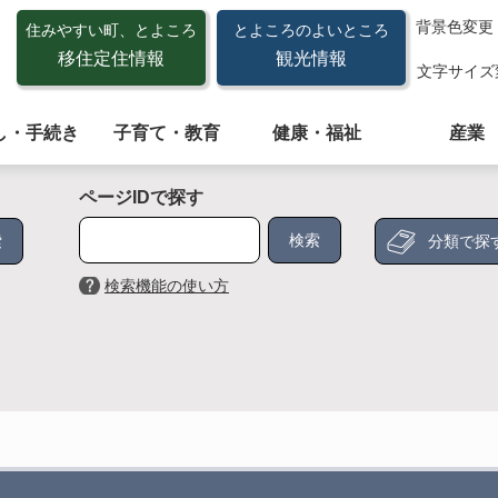
背景色変更
住みやすい町、とよころ
とよころのよいところ
移住定住情報
観光情報
文字サイズ
し・手続き
子育て・教育
健康・福祉
産業
ページIDで探す
分類で探
検索機能の使い方