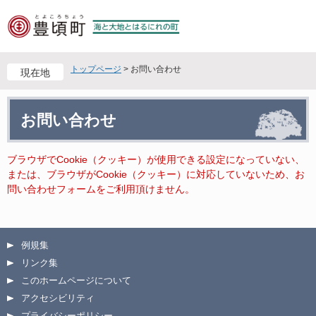
ペ
メ
ー
ニ
ジ
ュ
の
ー
先
を
トップページ
>
お問い合わせ
現在地
頭
飛
で
ば
本
す
し
お問い合わせ
文
。
て
本
文
ブラウザでCookie（クッキー）が使用できる設定になっていない、
へ
または、ブラウザがCookie（クッキー）に対応していないため、お
問い合わせフォームをご利用頂けません。
例規集
リンク集
このホームページについて
アクセシビリティ
プライバシーポリシー