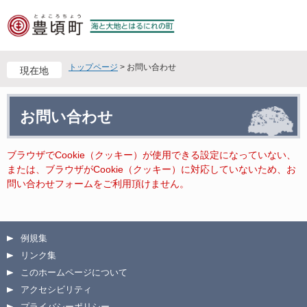
ペ
メ
ー
ニ
ジ
ュ
の
ー
先
を
トップページ
>
お問い合わせ
現在地
頭
飛
で
ば
本
す
し
お問い合わせ
文
。
て
本
文
ブラウザでCookie（クッキー）が使用できる設定になっていない、
へ
または、ブラウザがCookie（クッキー）に対応していないため、お
問い合わせフォームをご利用頂けません。
例規集
リンク集
このホームページについて
アクセシビリティ
プライバシーポリシー