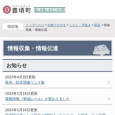
ペ
メ
ー
ニ
ジ
ュ
の
ー
先
を
トップページ
>
分類でさがす
>
くらし・手続き
>
防災
>
情報
現在地
頭
飛
収集・情報伝達
で
ば
す
し
本
。
て
情報収集・情報伝達
文
本
文
へ
お知らせ
2023年4月3日更新
救急・防災関連リンク集
2023年1月16日更新
避難情報（警戒レベル）が変わりました
2023年1月16日更新