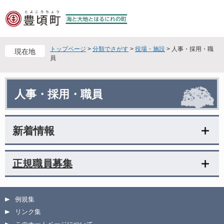
ペ
メ
ー
ニ
ジ
ュ
の
ー
先
を
トップページ
>
分類でさがす
>
役場・施設
>
人事・採用・職
現在地
頭
飛
員
で
ば
す
し
本
。
て
人事・採用・職員
文
本
文
へ
新着情報
正規職員募集
例規集
リンク集