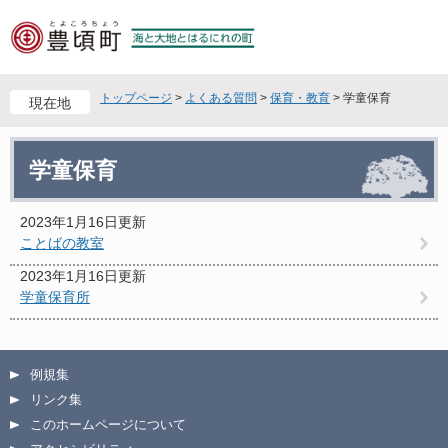
ペ
メ
ー
ニ
ジ
ュ
の
ー
先
を
トップページ
>
よくある質問
>
保育・教育
>
学童保育
現在地
頭
飛
で
ば
本
す
し
学童保育
文
。
て
本
文
2023年1月16日更新
へ
ことばの教室
2023年1月16日更新
学童保育所
例規集
リンク集
このホームページについて