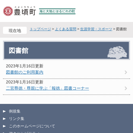
ペ
メ
ー
ニ
ジ
ュ
の
ー
先
を
トップページ
>
よくある質問
>
生涯学習・スポーツ
>
図書館
現在地
頭
飛
で
ば
本
す
し
図書館
文
。
て
本
文
2023年1月16日更新
へ
図書館のご利用案内
2023年1月16日更新
二宮尊徳・尊親に学ぶ「報徳」図書コーナー
例規集
リンク集
このホームページについて