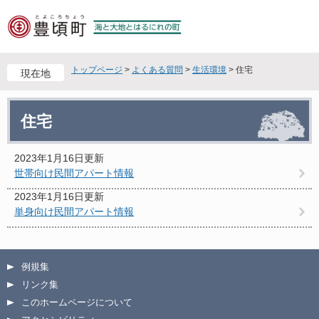
ペ
メ
ー
ニ
ジ
ュ
の
ー
先
を
トップページ
>
よくある質問
>
生活環境
>
住宅
現在地
頭
飛
で
ば
本
す
し
住宅
文
。
て
本
文
2023年1月16日更新
へ
世帯向け民間アパート情報
2023年1月16日更新
単身向け民間アパート情報
例規集
リンク集
このホームページについて