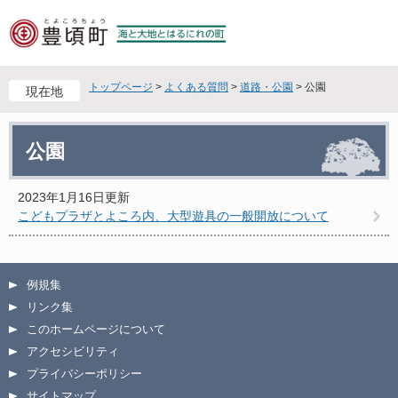
ペ
メ
ー
ニ
ジ
ュ
の
ー
先
を
トップページ
>
よくある質問
>
道路・公園
>
公園
現在地
頭
飛
で
ば
本
す
し
公園
文
。
て
本
文
2023年1月16日更新
へ
こどもプラザとよころ内、大型遊具の一般開放について
例規集
リンク集
このホームページについて
アクセシビリティ
プライバシーポリシー
サイトマップ