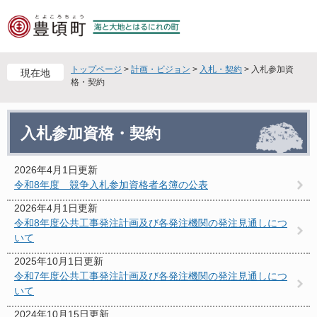
ペ
メ
ー
ニ
ジ
ュ
の
ー
先
を
トップページ
>
計画・ビジョン
>
入札・契約
>
入札参加資
現在地
頭
飛
格・契約
で
ば
す
し
本
。
て
入札参加資格・契約
文
本
文
2026年4月1日更新
へ
令和8年度 競争入札参加資格者名簿の公表
2026年4月1日更新
令和8年度公共工事発注計画及び各発注機関の発注見通しにつ
いて
2025年10月1日更新
令和7年度公共工事発注計画及び各発注機関の発注見通しにつ
いて
2024年10月15日更新