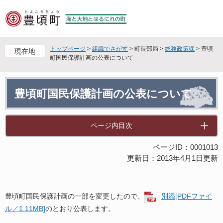
ペ
メ
ー
ニ
ジ
ュ
の
ー
先
を
トップページ
>
組織でさがす
>
町長部局
>
総務政策課
>
豊頃
現在地
頭
飛
町国民保護計画の公表について
で
ば
す
し
本
。
て
豊頃町国民保護計画の公表について
文
本
文
へ
ページ内目次
ページID：0001013
更新日：2013年4月1日更新
豊頃町国民保護計画の一部を変更したので、
別添[PDFファイ
ル／1.11MB]
のとおり公表します。