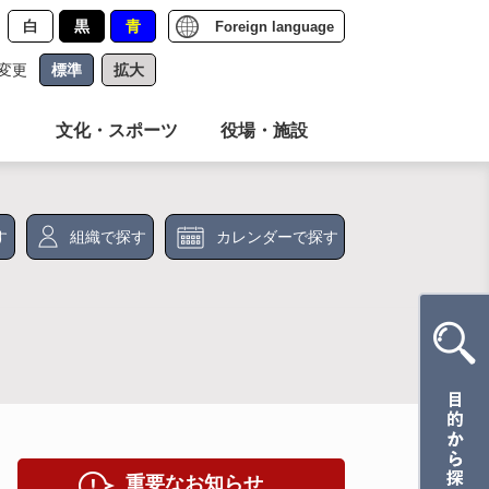
白
黒
青
Foreign language
変更
標準
拡大
文化・スポーツ
役場・施設
す
組織で探す
カレンダーで探す
重要なお知らせ