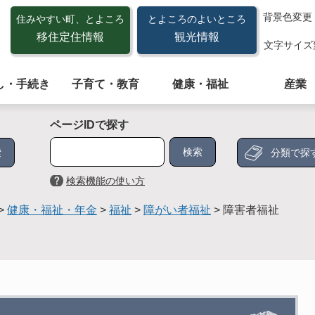
背景色変更
住みやすい町、とよころ
とよころのよいところ
移住定住情報
観光情報
文字サイズ
し・手続き
子育て・教育
健康・福祉
産業
ページIDで探す
分類で探
検索機能の使い方
>
健康・福祉・年金
>
福祉
>
障がい者福祉
>
障害者福祉