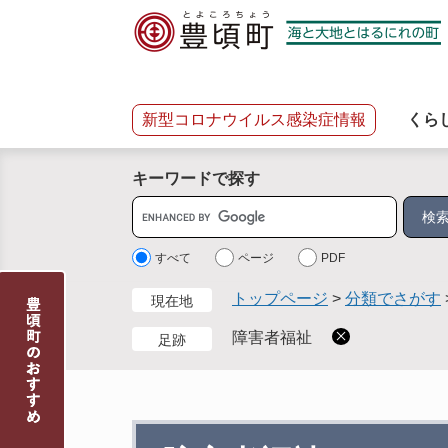
ペ
メ
ー
ニ
ジ
ュ
の
ー
先
を
新型コロナウイルス感染症情報
くら
頭
飛
で
ば
キーワードで探す
す
し
。
て
サ
本
イ
文
ト
すべて
ページ
PDF
へ
内
トップページ
>
分類でさがす
現在地
検
索
障害者福祉
足跡
本