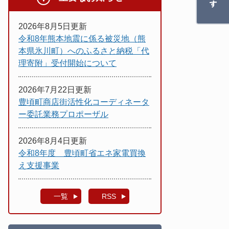
2026年8月5日更新
令和8年熊本地震に係る被災地（熊
本県氷川町）へのふるさと納税「代
理寄附」受付開始について
2026年7月22日更新
豊頃町商店街活性化コーディネータ
ー委託業務プロポーザル
2026年8月4日更新
令和8年度 豊頃町省エネ家電買換
え支援事業
一覧
RSS