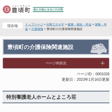
ペ
メ
ー
ニ
ジ
ュ
の
ー
先
を
トップページ
>
分類でさがす
>
健康・福祉・年金
>
保険・年
現在地
頭
飛
金
>
介護保険
>
豊頃町の介護保険関連施設
で
ば
す
し
本
。
て
豊頃町の介護保険関連施設
文
本
文
へ
ページ内目次
ページID：0001026
更新日：2023年1月16日更新
特別養護老人ホームとよころ荘