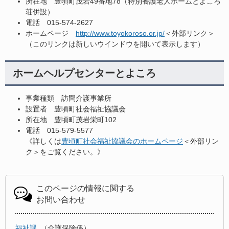
所在地 豊頃町茂岩49番地78（特別養護老人ホームとよころ
荘併設）
電話 015-574-2627
ホームページ
http://www.toyokoroso.or.jp/
＜外部リンク＞
（このリンクは新しいウインドウを開いて表示します）
ホームヘルプセンターとよころ
事業種類 訪問介護事業所
設置者 豊頃町社会福祉協議会
所在地 豊頃町茂岩栄町102
電話 015-579-5577
《詳しくは
豊頃町社会福祉協議会のホームページ
＜外部リン
ク＞
をご覧ください。》
このページの情報に関する
お問い合わせ
福祉課
介護保険係