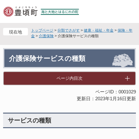
ペ
メ
ー
ニ
ジ
ュ
の
ー
先
を
トップページ
>
分類でさがす
>
健康・福祉・年金
>
保険・年
現在地
頭
飛
金
>
介護保険
>
介護保険サービスの種類
で
ば
す
し
本
。
て
介護保険サービスの種類
文
本
文
へ
ページ内目次
ページID：0001029
更新日：2023年1月16日更新
サービスの種類