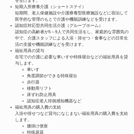
を受けます。
短期入所療養介護（ショートステイ）
短期間、老人保健施設や介護療養型医療施設などに宿泊して
医学的な管理のもとで介護や機能訓練などを受けます。
認知症対応型共同生活介護（グループホーム）
認知症の高齢者が5～9人で共同生活をし、家庭的な雰囲気の
中で、介護スタッフによる入浴・排せつ・食事などの日常生
活の支援や機能訓練などを受けます。
福祉用具の貸与
​在宅での介護に必要な車いすや特殊寝台などの福祉用具を貸
与します。
車いす
角度調節ができる特殊寝台
歩行器
移動用リフト
床ずれ防止用具
認知症老人徘徊感知機器など
福祉用具の購入費の支給
​入浴や排せつなど貸与になじまない福祉用具の購入費を支給
します。
腰掛け便座
特殊尿器