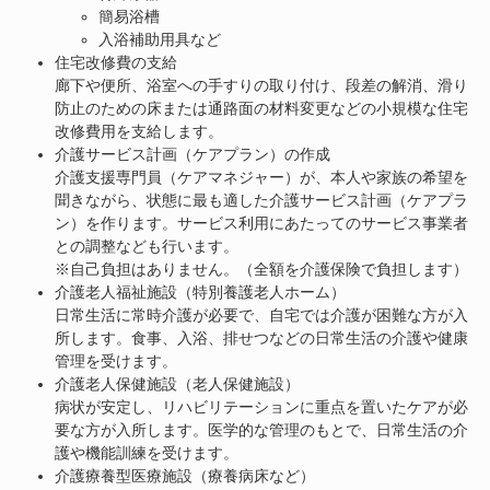
簡易浴槽
入浴補助用具など
住宅改修費の支給
廊下や便所、浴室への手すりの取り付け、段差の解消、滑り
防止のための床または通路面の材料変更などの小規模な住宅
改修費用を支給します。
介護サービス計画（ケアプラン）の作成
介護支援専門員（ケアマネジャー）が、本人や家族の希望を
聞きながら、状態に最も適した介護サービス計画（ケアプラ
ン）を作ります。サービス利用にあたってのサービス事業者
との調整なども行います。
※自己負担はありません。（全額を介護保険で負担します）
介護老人福祉施設（特別養護老人ホーム）
日常生活に常時介護が必要で、自宅では介護が困難な方が入
所します。食事、入浴、排せつなどの日常生活の介護や健康
管理を受けます。
介護老人保健施設（老人保健施設）
病状が安定し、リハビリテーションに重点を置いたケアが必
要な方が入所します。医学的な管理のもとで、日常生活の介
護や機能訓練を受けます。
介護療養型医療施設（療養病床など）