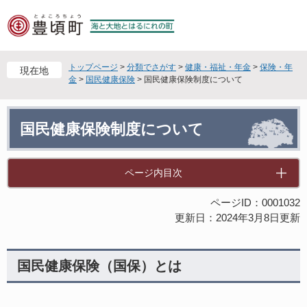
ペ
メ
ー
ニ
ジ
ュ
の
ー
先
を
トップページ
>
分類でさがす
>
健康・福祉・年金
>
保険・年
現在地
頭
飛
金
>
国民健康保険
>
国民健康保険制度について
で
ば
す
し
本
。
て
国民健康保険制度について
文
本
文
へ
ページ内目次
ページID：0001032
更新日：2024年3月8日更新
国民健康保険（国保）とは