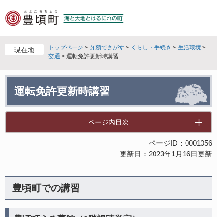
ペ
メ
ー
ニ
ジ
ュ
の
ー
先
を
トップページ
>
分類でさがす
>
くらし・手続き
>
生活環境
>
現在地
頭
飛
交通
>
運転免許更新時講習
で
ば
す
し
本
。
て
運転免許更新時講習
文
本
文
へ
ページ内目次
ページID：0001056
更新日：2023年1月16日更新
豊頃町での講習