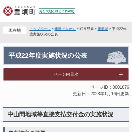
ペ
メ
ー
ニ
ジ
ュ
の
ー
先
を
トップページ
>
組織でさがす
>
町長部局
>
産業課
>
平成22年
現在地
頭
飛
度実施状況の公表
で
ば
す
し
本
。
て
平成22年度実施状況の公表
文
本
文
へ
ページ内目次
ページID：0001076
更新日：2023年1月16日更新
中山間地域等直接支払交付金の実施状況