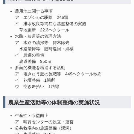
農用地に関する事項
ア エゾシカの駆除 246頭
イ 排水改良等簡易な基盤整備の実施
草地更新 22.3ヘクタール
水路・農道等の管理方法
ア 水路の清掃等 雑木除去
水路清掃等 随時巡回・点検
イ 農道の整備
農道整備 950ｍ
多面的機能を増進する活動
​ア 堆きゅう肥の施肥等 449ヘクタール散布
イ 花壇整備 1箇所
ウ 空き缶拾い 1路線
農業生産活動等の体制整備の実施状況
生産性・収益向上
ア 哺育センターの設立・運営
公共牧場内の施設整備（湧洞）